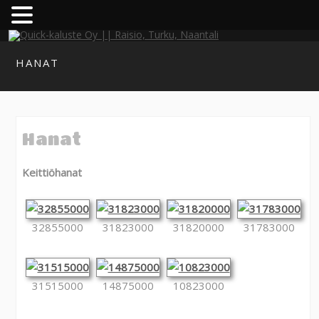
HANAT
Hanat
Keittiöhanat
32855000
31823000
31820000
31783000
31515000
14875000
10823000