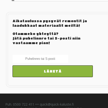
Aikataulussa pysyvät remontit ja
laadukkaat materiaalit meiltä!
Otammeko yhteyttä?
Jätä puhelinnro tai S-posti niin
vastaamme pian!
Puh. 0500 722 411 ••
•
quick@quick-kaluste.fi