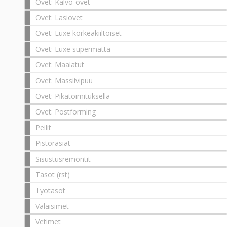
Ovet: Kalvo-ovet
Ovet: Lasiovet
Ovet: Luxe korkeakiiltoiset
Ovet: Luxe supermatta
Ovet: Maalatut
Ovet: Massiivipuu
Ovet: Pikatoimituksella
Ovet: Postforming
Peilit
Pistorasiat
Sisustusremontit
Tasot (rst)
Työtasot
Valaisimet
Vetimet