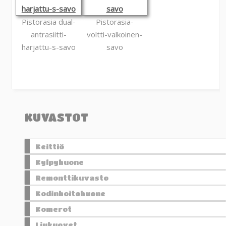
Pistorasia dual-
Pistorasia-
antrasiitti-
voltti-valkoinen-
harjattu-s-savo
savo
KUVASTOT
Keittiö
Kylpyhuone
Remonttikuvasto
Kodinhoitohuone
Komerot
Liukuovet