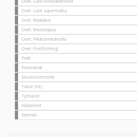
Ovet: Luxe korkeakiiltoiset
Ovet: Luxe supermatta
Ovet: Maalatut
Ovet: Massiivipuu
Ovet: Pikatoimituksella
Ovet: Postforming
Peilit
Pistorasiat
Sisustusremontit
Tasot (rst)
Työtasot
Valaisimet
Vetimet