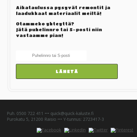
Aikataulussa pysyvät remontit ja
laadukkaat materiaalit meiltä!
Otammeko yhteyttä?
Jätä puhelinnro tai S-posti niin
vastaamme pian!
Puh. 0500 722 411 ••
•
quick@quick-kaluste.fi
Purokatu 5, 21200 Raisio ••• Y-tunnus: 2723417-3