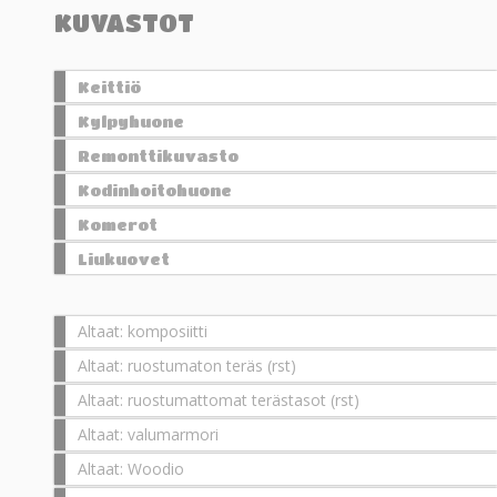
KUVASTOT
Keittiö
Kylpyhuone
Remonttikuvasto
Kodinhoitohuone
Komerot
Liukuovet
Altaat: komposiitti
Altaat: ruostumaton teräs (rst)
Altaat: ruostumattomat terästasot (rst)
Altaat: valumarmori
Altaat: Woodio