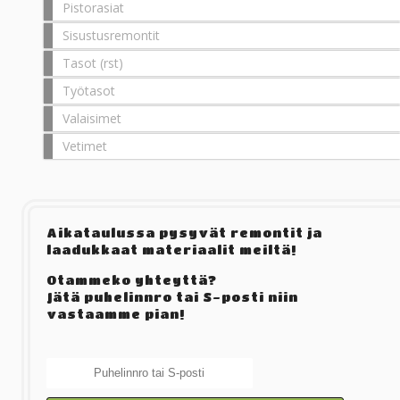
Pistorasiat
Sisustusremontit
Tasot (rst)
Työtasot
Valaisimet
Vetimet
Aikataulussa pysyvät remontit ja
laadukkaat materiaalit meiltä!
Otammeko yhteyttä?
Jätä puhelinnro tai S-posti niin
vastaamme pian!