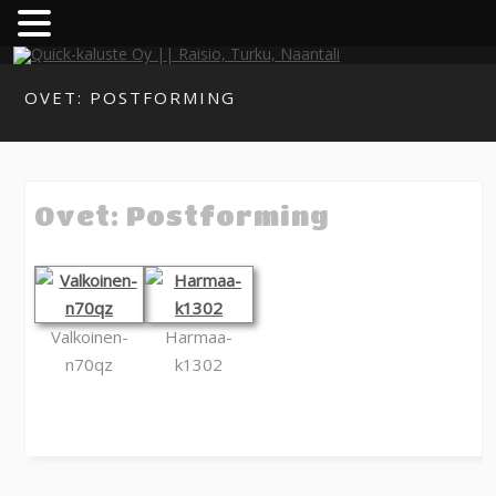
OVET: POSTFORMING
Ovet: Postforming
Valkoinen-
Harmaa-
n70qz
k1302