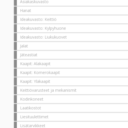
Asiakaskuvasto
Hanat
Ideakuvasto: Keittiö
Ideakuvasto: Kylpyhuone
Ideakuvasto: Liukukuovet
Jalat
Jäteastiat
Kaapit: Alakaapit
Kaapit: Komerokaapit
Kaapit: Yläkaapit
Keittiövarusteet ja mekanismit
Kodinkoneet
Laatikostot
Liesituulettimet
Lisätarvikkeet