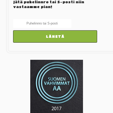
Jätä puhelinnro tai S-posti niin
vastaamme pian!