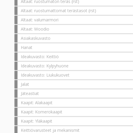
Altaat: ruostumaton teräs (rst)
Altaat: ruostumattomat terästasot (rst)
Altaat: valumarmori
Altaat: Woodio
Asiakaskuvasto
Hanat
Ideakuvasto: Keittiö
Ideakuvasto: Kylpyhuone
Ideakuvasto: Liukukuovet
Jalat
Jäteastiat
Kaapit: Alakaapit
Kaapit: Komerokaapit
Kaapit: Yläkaapit
Keittiövarusteet ja mekanismit