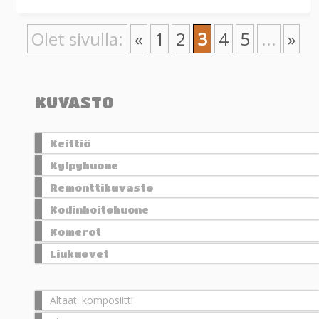
Olet sivulla:
«
1
2
3
4
5
...
»
KUVASTO
Keittiö
Kylpyhuone
Remonttikuvasto
Kodinhoitohuone
Komerot
Liukuovet
Altaat: komposiitti