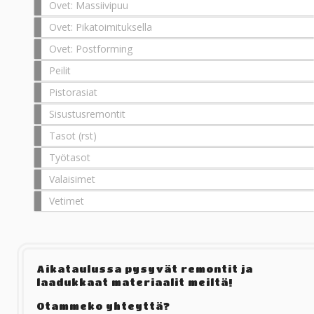
Ovet: Massiivipuu
Ovet: Pikatoimituksella
Ovet: Postforming
Peilit
Pistorasiat
Sisustusremontit
Tasot (rst)
Työtasot
Valaisimet
Vetimet
Aikataulussa pysyvät remontit ja
laadukkaat materiaalit meiltä!
Otammeko yhteyttä?