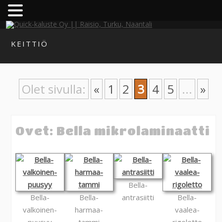
KEITTIÖ
Olet sivulla:
«
1
2
3
4
5
...
»
Ovet: Bella mikrolaminaatti
Bella-
Bella-
Bella-
antrasiitti
Bella-
valkoinen-
harmaa-
vaalea-